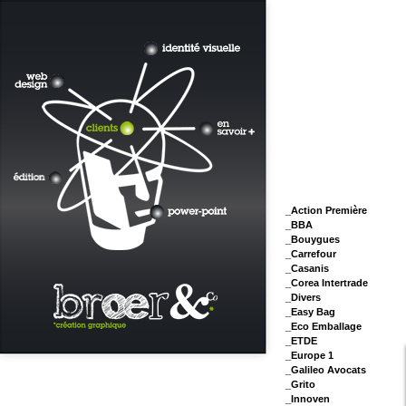
_Action Première
_BBA
_Bouygues
_Carrefour
_Casanis
_Corea Intertrade
_Divers
_Easy Bag
_Eco Emballage
_ETDE
_Europe 1
_Galileo Avocats
_Grito
_Innoven