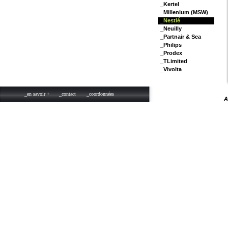
_Kertel
_Millenium (MSW)
_Nestlé
_Neuilly
_Partnair & Sea
_Philips
_Prodex
_TLimited
_Vivolta
_en savoir +
_contact
_coordonnées
A