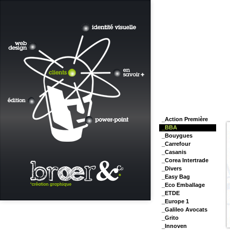
_Action Première
_BBA
_Bouygues
_Carrefour
_Casanis
_Corea Intertrade
_Divers
_Easy Bag
_Eco Emballage
_ETDE
_Europe 1
_Galileo Avocats
_Grito
_Innoven