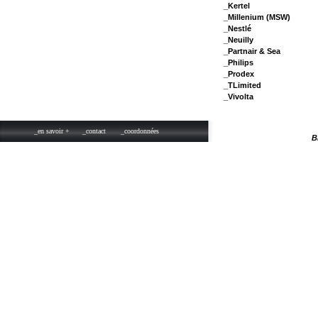
_Kertel
_Millenium (MSW)
_Nestlé
_Neuilly
_Partnair & Sea
_Philips
_Prodex
_TLimited
_Vivolta
_en savoir +
_contact
_coordonnées
B