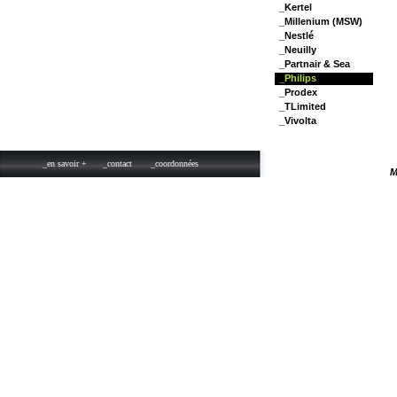
_Kertel
_Millenium (MSW)
_Nestlé
_Neuilly
_Partnair & Sea
_Philips
_Prodex
_TLimited
_Vivolta
_en savoir +
_contact
_coordonnées