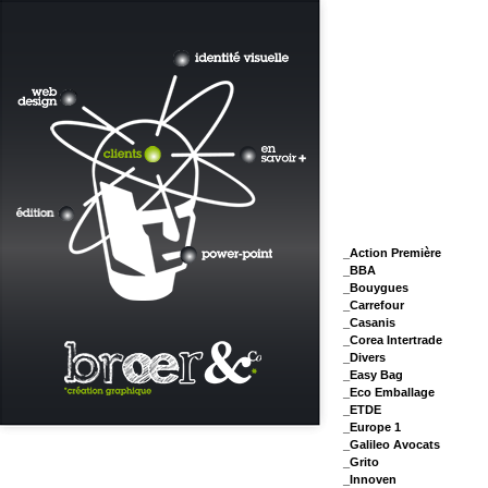
_Action Première
_BBA
_Bouygues
_Carrefour
_Casanis
_Corea Intertrade
_Divers
_Easy Bag
_Eco Emballage
_ETDE
_Europe 1
_Galileo Avocats
_Grito
_Innoven