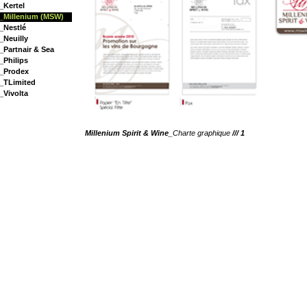
_Kertel
_Millenium (MSW)
_Nestlé
_Neuilly
_Partnair & Sea
_Philips
_Prodex
_TLimited
_Vivolta
Millenium Spirit & Wine
_Charte graphique
/// 1