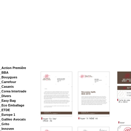
_Action Première
_BBA
_Bouygues
_Carrefour
_Casanis
_Corea Intertrade
_Divers
_Easy Bag
_Eco Emballage
_ETDE
_Europe 1
_Galileo Avocats
_Grito
_Innoven